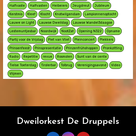
Halfvaste
Halfvasten
Heibeiers
Jeugdreut
Jubileum
Kerstmis
Kleef
Klocht
Knotwilgendam
Lampionnenoptocht
Lauwe on Light
Lauwse Dweildag
Lauwse Wandel3daagse
Lestemuntjesbal
Noordwijk
NootZat
Opening N322
Opname
Partij voor de Vrijdag
Piet van Vliet
Pleinconcert
Plekkers
Prinsenfeest
Prinspresentatie
Prinzenfrühshoppen
Pronkzitting
Radio
Repetitie
revue
Rosmolen
Sunt van de cente
Tielse Toeterdag
Tirolerbal
Tolbrug
Verenigingsavond
Video
Vlijmen
Dweilorkest De Druppels