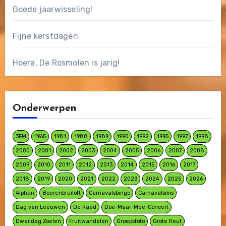
Goede jaarwisseling!
Fijne kerstdagen
Hoera, De Rosmolen is jarig!
Onderwerpen
3FM
1965
1981
1988
1989
1990
1992
1995
1997
1998
2000
2001
2002
2003
2004
2005
2006
2007
2008
2009
2010
2011
2012
2013
2014
2015
2016
2017
2018
2019
2020
2021
2022
2023
2024
2025
2026
Alphen
Boerenbruiloft
Carnavalsbingo
Carnavalsmis
Dag van Leeuwen
De Raad
Doe-Maar-Mee-Concert
Dweildag Zoelen
Fruitwandelen
Groepsfoto
Grote Reut