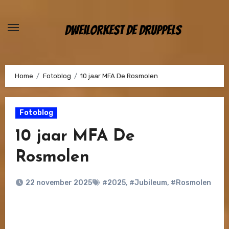
Ga
naar
Dweilorkest De Druppels
de
inhoud
Home
Fotoblog
10 jaar MFA De Rosmolen
Fotoblog
10 jaar MFA De
Rosmolen
22 november 2025
#2025
,
#Jubileum
,
#Rosmolen