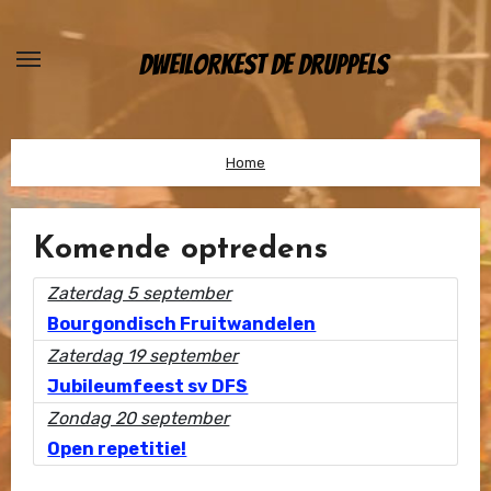
Ga
naar
Dweilorkest De Druppels
de
inhoud
Home
Komende optredens
Zaterdag 5 september
Bourgondisch Fruitwandelen
Zaterdag 19 september
Jubileumfeest sv DFS
Zondag 20 september
Open repetitie!