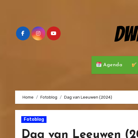
Ga
naar
de
Dw
inhoud
Agenda
Home
Fotoblog
Dag van Leeuwen (2024)
Fotoblog
Dag van Leeuwen (2