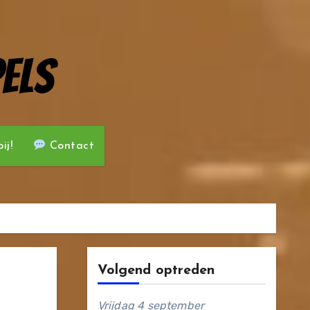
els
ij!
Contact
Volgend optreden
Vrijdag 4 september