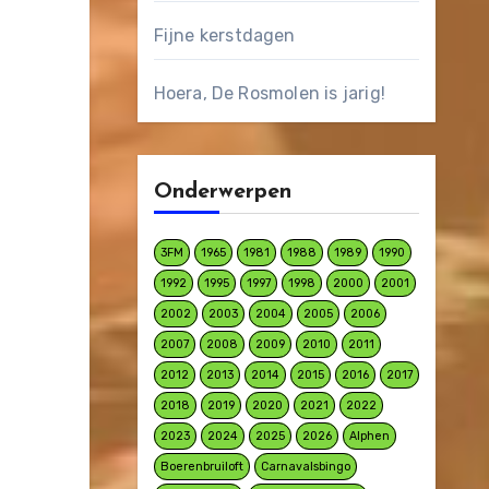
Fijne kerstdagen
Hoera, De Rosmolen is jarig!
Onderwerpen
3FM
1965
1981
1988
1989
1990
1992
1995
1997
1998
2000
2001
2002
2003
2004
2005
2006
2007
2008
2009
2010
2011
2012
2013
2014
2015
2016
2017
2018
2019
2020
2021
2022
2023
2024
2025
2026
Alphen
Boerenbruiloft
Carnavalsbingo