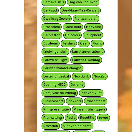
Carnavalsmis
Dag van Leeuwen
De Raad
Doe-Maar-Mee-Concert
Dweildag Zoelen
Fruitwandelen
Groepsfoto
Grote Reut
Halfvaste
Halfvasten
Heibeiers
Jeugdreut
Jubileum
Kerstmis
Kleef
Klocht
Knotwilgendam
Lampionnenoptocht
Lauwe on Light
Lauwse Dweildag
Lauwse Wandel3daagse
Lestemuntjesbal
Noordwijk
NootZat
Opening N322
Opname
Partij voor de Vrijdag
Piet van Vliet
Pleinconcert
Plekkers
Prinsenfeest
Prinspresentatie
Prinzenfrühshoppen
Pronkzitting
Radio
Repetitie
revue
Rosmolen
Sunt van de cente