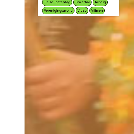
Tielse Toeterdag
Tirolerbal
Tolbrug
Verenigingsavond
Video
Vlijmen