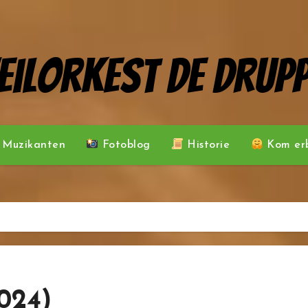
eilorkest De Drupp
Muzikanten
Fotoblog
Historie
Kom erb
024)