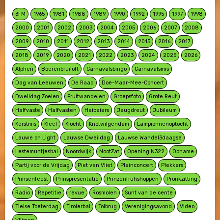
3FM
1965
1981
1988
1989
1990
1992
1995
1997
1998
2000
2001
2002
2003
2004
2005
2006
2007
2008
2009
2010
2011
2012
2013
2014
2015
2016
2017
2018
2019
2020
2021
2022
2023
2024
2025
2026
Alphen
Boerenbruiloft
Carnavalsbingo
Carnavalsmis
Dag van Leeuwen
De Raad
Doe-Maar-Mee-Concert
Dweildag Zoelen
Fruitwandelen
Groepsfoto
Grote Reut
Halfvaste
Halfvasten
Heibeiers
Jeugdreut
Jubileum
Kerstmis
Kleef
Klocht
Knotwilgendam
Lampionnenoptocht
Lauwe on Light
Lauwse Dweildag
Lauwse Wandel3daagse
Lestemuntjesbal
Noordwijk
NootZat
Opening N322
Opname
Partij voor de Vrijdag
Piet van Vliet
Pleinconcert
Plekkers
Prinsenfeest
Prinspresentatie
Prinzenfrühshoppen
Pronkzitting
Radio
Repetitie
revue
Rosmolen
Sunt van de cente
Tielse Toeterdag
Tirolerbal
Tolbrug
Verenigingsavond
Video