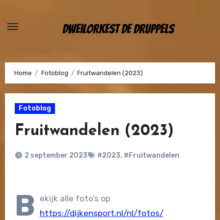
Ga
naar
Dweilorkest De Druppels
de
inhoud
Home
Fotoblog
Fruitwandelen (2023)
Fotoblog
Fruitwandelen (2023)
2 september 2023
#2023
,
#Fruitwandelen
B
ekijk alle foto’s op
https://dijkensport.nl/nl/fotos/