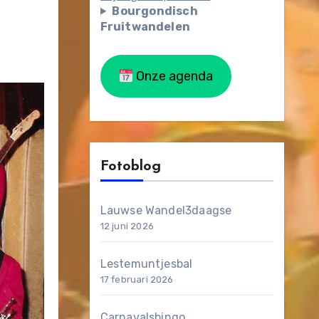
Bourgondisch
Fruitwandelen
Onze agenda
Fotoblog
Lauwse Wandel3daagse
12 juni 2026
Lestemuntjesbal
17 februari 2026
Carnavalsbingo