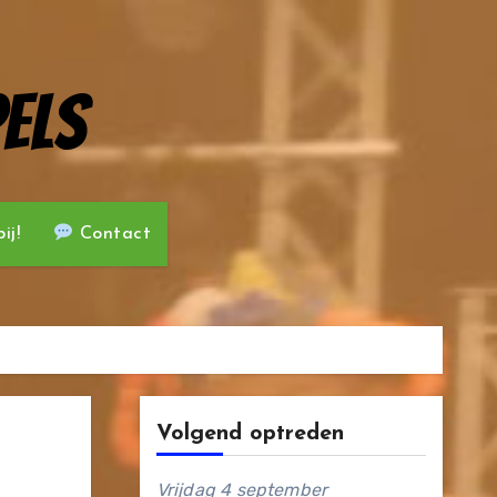
els
ij!
Contact
Volgend optreden
Vrijdag 4 september