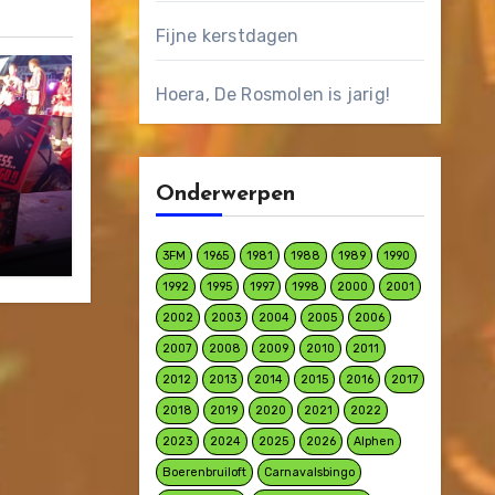
Fijne kerstdagen
Hoera, De Rosmolen is jarig!
Onderwerpen
3FM
1965
1981
1988
1989
1990
1992
1995
1997
1998
2000
2001
2002
2003
2004
2005
2006
2007
2008
2009
2010
2011
2012
2013
2014
2015
2016
2017
2018
2019
2020
2021
2022
2023
2024
2025
2026
Alphen
Boerenbruiloft
Carnavalsbingo