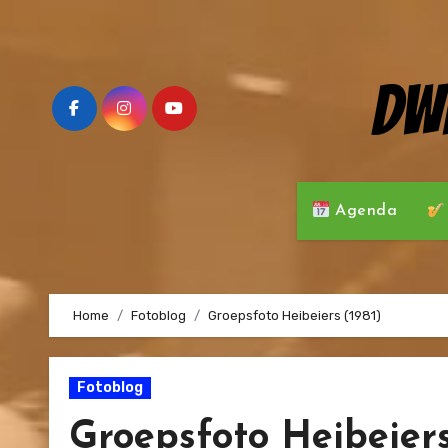
Ga
naar
de
Dw
inhoud
Agenda
Home
Fotoblog
Groepsfoto Heibeiers (1981)
Fotoblog
Groepsfoto Heibeiers