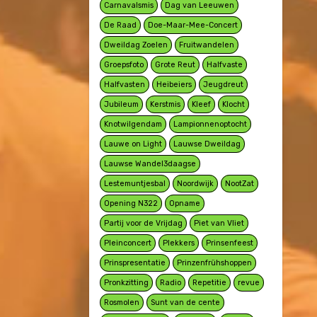
Carnavalsmis
Dag van Leeuwen
De Raad
Doe-Maar-Mee-Concert
Dweildag Zoelen
Fruitwandelen
Groepsfoto
Grote Reut
Halfvaste
Halfvasten
Heibeiers
Jeugdreut
Jubileum
Kerstmis
Kleef
Klocht
Knotwilgendam
Lampionnenoptocht
Lauwe on Light
Lauwse Dweildag
Lauwse Wandel3daagse
Lestemuntjesbal
Noordwijk
NootZat
Opening N322
Opname
Partij voor de Vrijdag
Piet van Vliet
Pleinconcert
Plekkers
Prinsenfeest
Prinspresentatie
Prinzenfrühshoppen
Pronkzitting
Radio
Repetitie
revue
Rosmolen
Sunt van de cente