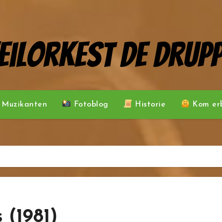
eilorkest De Drupp
Muzikanten
Fotoblog
Historie
Kom erb
 (1981)