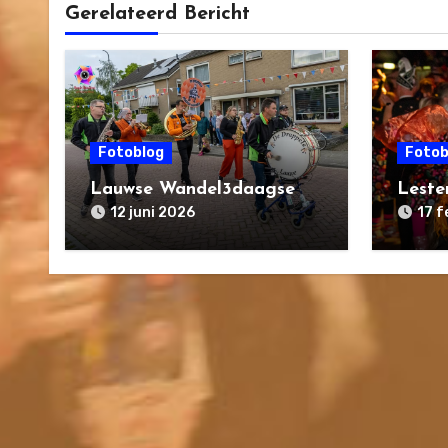
Gerelateerd Bericht
Fotoblog
Fotob
Lauwse Wandel3daagse
Leste
12 juni 2026
17 f