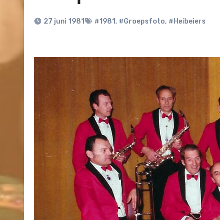
27 juni 1981
#1981
,
#Groepsfoto
,
#Heibeiers