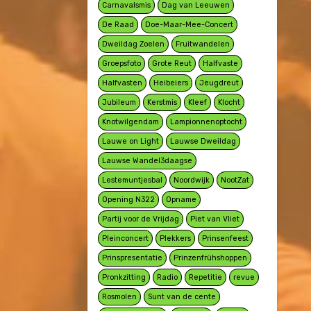
Carnavalsmis
Dag van Leeuwen
De Raad
Doe-Maar-Mee-Concert
Dweildag Zoelen
Fruitwandelen
Groepsfoto
Grote Reut
Halfvaste
Halfvasten
Heibeiers
Jeugdreut
Jubileum
Kerstmis
Kleef
Klocht
Knotwilgendam
Lampionnenoptocht
Lauwe on Light
Lauwse Dweildag
Lauwse Wandel3daagse
Lestemuntjesbal
Noordwijk
NootZat
Opening N322
Opname
Partij voor de Vrijdag
Piet van Vliet
Pleinconcert
Plekkers
Prinsenfeest
Prinspresentatie
Prinzenfrühshoppen
Pronkzitting
Radio
Repetitie
revue
Rosmolen
Sunt van de cente