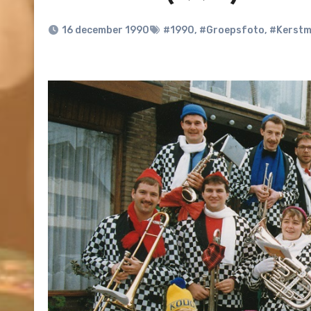
16 december 1990
#1990
,
#Groepsfoto
,
#Kerstm