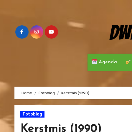
Ga
naar
de
Dw
inhoud
Agenda
Home
Fotoblog
Kerstmis (1990)
Fotoblog
Kerstmis (1990)