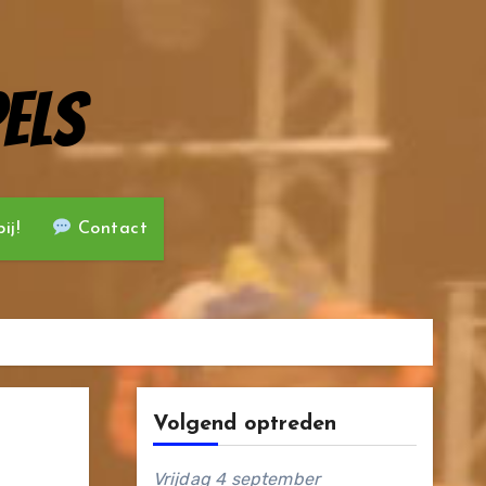
els
ij!
Contact
Volgend optreden
Vrijdag 4 september