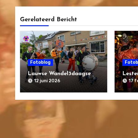
Gerelateerd Bericht
Fotoblog
Fotob
Lauwse Wandel3daagse
Leste
12 juni 2026
17 f