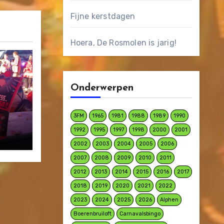
Fijne kerstdagen
Hoera, De Rosmolen is jarig!
Onderwerpen
3FM
1965
1981
1988
1989
1990
1992
1995
1997
1998
2000
2001
2002
2003
2004
2005
2006
2007
2008
2009
2010
2011
2012
2013
2014
2015
2016
2017
2018
2019
2020
2021
2022
2023
2024
2025
2026
Alphen
Boerenbruiloft
Carnavalsbingo