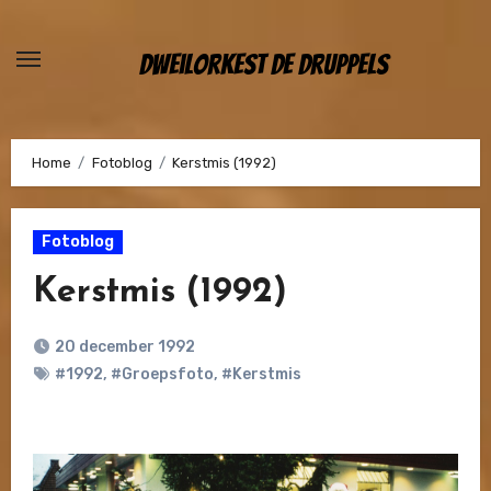
Ga
naar
Dweilorkest De Druppels
de
inhoud
Home
Fotoblog
Kerstmis (1992)
Fotoblog
Kerstmis (1992)
20 december 1992
#1992
,
#Groepsfoto
,
#Kerstmis