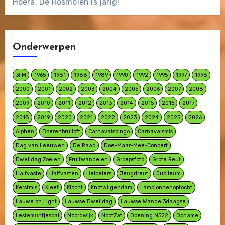
Hoera, De Rosmolen is jarig!
Onderwerpen
3FM
1965
1981
1988
1989
1990
1992
1995
1997
1998
2000
2001
2002
2003
2004
2005
2006
2007
2008
2009
2010
2011
2012
2013
2014
2015
2016
2017
2018
2019
2020
2021
2022
2023
2024
2025
2026
Alphen
Boerenbruiloft
Carnavalsbingo
Carnavalsmis
Dag van Leeuwen
De Raad
Doe-Maar-Mee-Concert
Dweildag Zoelen
Fruitwandelen
Groepsfoto
Grote Reut
Halfvaste
Halfvasten
Heibeiers
Jeugdreut
Jubileum
Kerstmis
Kleef
Klocht
Knotwilgendam
Lampionnenoptocht
Lauwe on Light
Lauwse Dweildag
Lauwse Wandel3daagse
Lestemuntjesbal
Noordwijk
NootZat
Opening N322
Opname