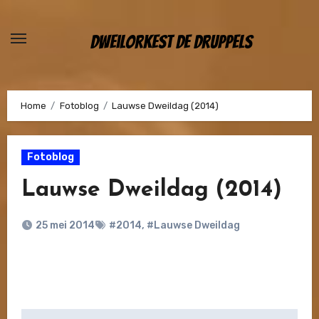
Ga
naar
Dweilorkest De Druppels
de
inhoud
Home
Fotoblog
Lauwse Dweildag (2014)
Fotoblog
Lauwse Dweildag (2014)
25 mei 2014
#2014
,
#Lauwse Dweildag