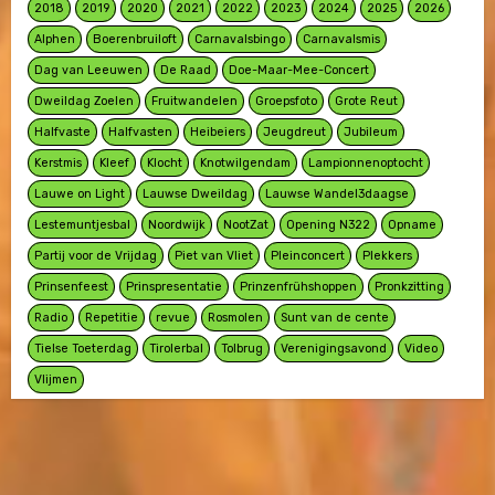
2018
2019
2020
2021
2022
2023
2024
2025
2026
Alphen
Boerenbruiloft
Carnavalsbingo
Carnavalsmis
Dag van Leeuwen
De Raad
Doe-Maar-Mee-Concert
Dweildag Zoelen
Fruitwandelen
Groepsfoto
Grote Reut
Halfvaste
Halfvasten
Heibeiers
Jeugdreut
Jubileum
Kerstmis
Kleef
Klocht
Knotwilgendam
Lampionnenoptocht
Lauwe on Light
Lauwse Dweildag
Lauwse Wandel3daagse
Lestemuntjesbal
Noordwijk
NootZat
Opening N322
Opname
Partij voor de Vrijdag
Piet van Vliet
Pleinconcert
Plekkers
Prinsenfeest
Prinspresentatie
Prinzenfrühshoppen
Pronkzitting
Radio
Repetitie
revue
Rosmolen
Sunt van de cente
Tielse Toeterdag
Tirolerbal
Tolbrug
Verenigingsavond
Video
Vlijmen