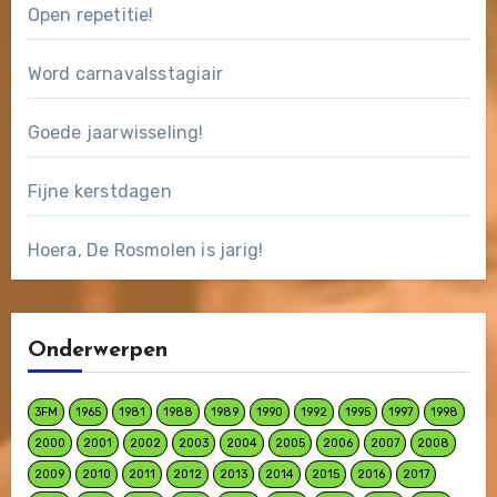
Open repetitie!
Word carnavalsstagiair
Goede jaarwisseling!
Fijne kerstdagen
Hoera, De Rosmolen is jarig!
Onderwerpen
3FM
1965
1981
1988
1989
1990
1992
1995
1997
1998
2000
2001
2002
2003
2004
2005
2006
2007
2008
2009
2010
2011
2012
2013
2014
2015
2016
2017