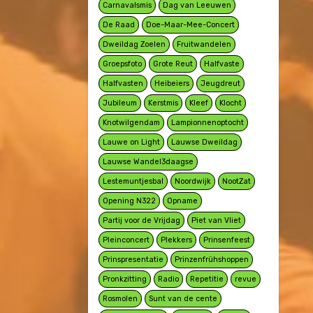
Carnavalsmis
Dag van Leeuwen
De Raad
Doe-Maar-Mee-Concert
Dweildag Zoelen
Fruitwandelen
Groepsfoto
Grote Reut
Halfvaste
Halfvasten
Heibeiers
Jeugdreut
Jubileum
Kerstmis
Kleef
Klocht
Knotwilgendam
Lampionnenoptocht
Lauwe on Light
Lauwse Dweildag
Lauwse Wandel3daagse
Lestemuntjesbal
Noordwijk
NootZat
Opening N322
Opname
Partij voor de Vrijdag
Piet van Vliet
Pleinconcert
Plekkers
Prinsenfeest
Prinspresentatie
Prinzenfrühshoppen
Pronkzitting
Radio
Repetitie
revue
Rosmolen
Sunt van de cente