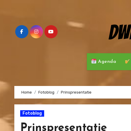
Ga
naar
de
Dw
inhoud
Agenda
Home
Fotoblog
Prinspresentatie
Fotoblog
Prinspresentatie