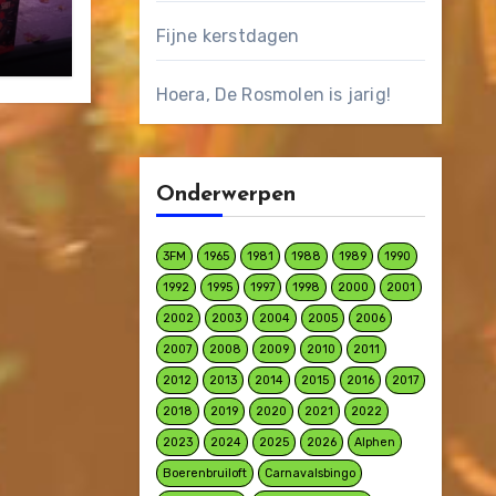
Fijne kerstdagen
Hoera, De Rosmolen is jarig!
Onderwerpen
3FM
1965
1981
1988
1989
1990
1992
1995
1997
1998
2000
2001
2002
2003
2004
2005
2006
2007
2008
2009
2010
2011
2012
2013
2014
2015
2016
2017
2018
2019
2020
2021
2022
2023
2024
2025
2026
Alphen
Boerenbruiloft
Carnavalsbingo