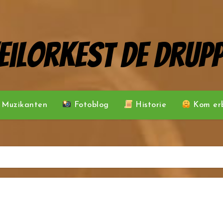
eilorkest De Drupp
Muzikanten
Fotoblog
Historie
Kom erb