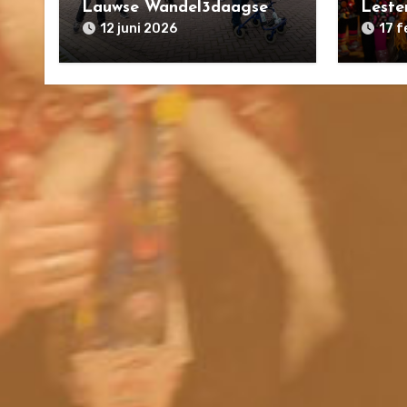
Lauwse Wandel3daagse
Leste
12 juni 2026
17 f