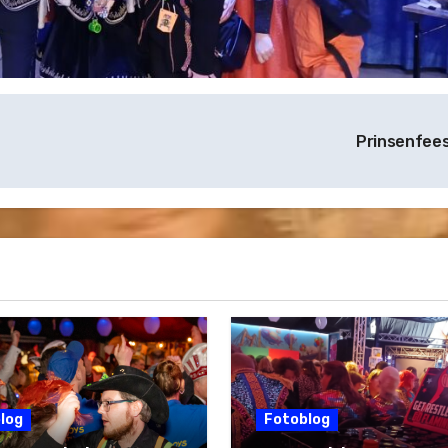
Prinsenfee
log
Fotoblog