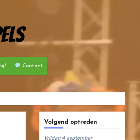
els
ij!
Contact
Volgend optreden
Vrijdag 4 september