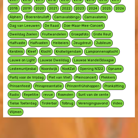
2018
2019
2020
2021
2022
2023
2024
2025
2026
Alphen
Boerenbruiloft
Carnavalsbingo
Carnavalsmis
Dag van Leeuwen
De Raad
Doe-Maar-Mee-Concert
Dweildag Zoelen
Fruitwandelen
Groepsfoto
Grote Reut
Halfvaste
Halfvasten
Heibeiers
Jeugdreut
Jubileum
Kerstmis
Kleef
Klocht
Knotwilgendam
Lampionnenoptocht
Lauwe on Light
Lauwse Dweildag
Lauwse Wandel3daagse
Lestemuntjesbal
Noordwijk
NootZat
Opening N322
Opname
Partij voor de Vrijdag
Piet van Vliet
Pleinconcert
Plekkers
Prinsenfeest
Prinspresentatie
Prinzenfrühshoppen
Pronkzitting
Radio
Repetitie
revue
Rosmolen
Sunt van de cente
Tielse Toeterdag
Tirolerbal
Tolbrug
Verenigingsavond
Video
Vlijmen