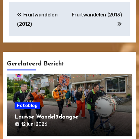
Bericht
Fruitwandelen
Fruitwandelen (2013)
navigatie
(2012)
Gerelateerd Bericht
Fotoblog
Lauwse Wandel3daagse
12 juni 2026