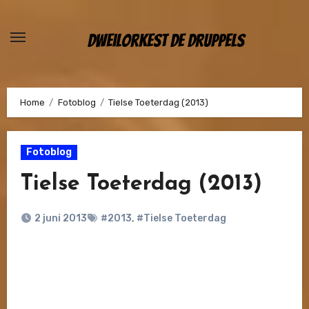
Ga
naar
Dweilorkest De Druppels
de
inhoud
Home
Fotoblog
Tielse Toeterdag (2013)
Fotoblog
Tielse Toeterdag (2013)
2 juni 2013
#2013
,
#Tielse Toeterdag