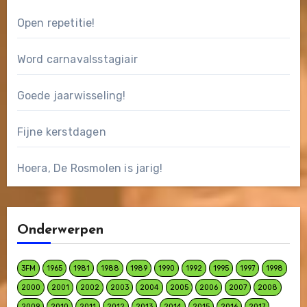
Open repetitie!
Word carnavalsstagiair
Goede jaarwisseling!
Fijne kerstdagen
Hoera, De Rosmolen is jarig!
Onderwerpen
3FM
1965
1981
1988
1989
1990
1992
1995
1997
1998
2000
2001
2002
2003
2004
2005
2006
2007
2008
2009
2010
2011
2012
2013
2014
2015
2016
2017